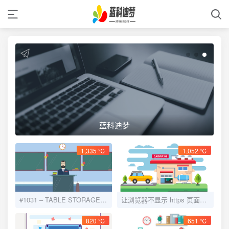
蓝科迪梦
1,335 ℃
1,052 ℃
#1031 – TABLE STORAGE ENGINE FOR ” DOESN’T HAVE THIS OPTION解决方法
让浏览器不显示 https 页面中 http 请求警报 http-equiv=”Content-Security-Policy” content=”upgrade-insecure-requests”
820 ℃
651 ℃