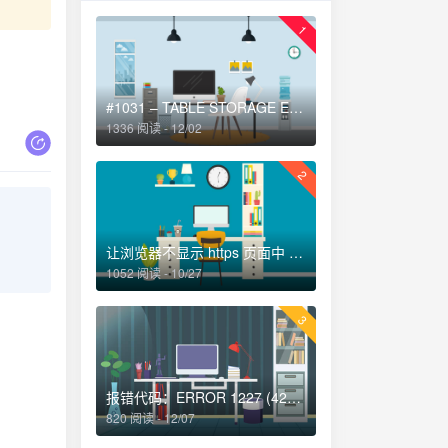
1
#1031 – TABLE STORAGE ENGINE FOR ” DOESN’T HAVE THIS OPTION解决方法
1336 阅读 - 12/02
2
让浏览器不显示 https 页面中 http 请求警报 http-equiv=”Content-Security-Policy” content=”upgrade-insecure-requests”
1052 阅读 - 10/27
3
报错代码：ERROR 1227 (42000)-解决办法
820 阅读 - 12/07