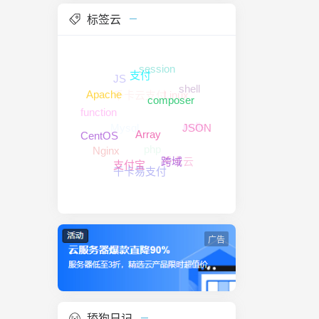
标签云
session
JS
支付
shell
千卡云支付
Linux
Apache
composer
function
Mysql
redis
JSON
CentOS
Array
php
Nginx
千卡云
跨域
支付宝
千卡易支付
广告
舔狗日记