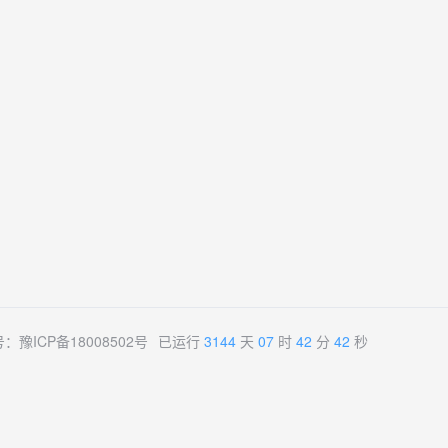
号：
豫ICP备18008502号
已运行
3144
天
07
时
42
分
43
秒