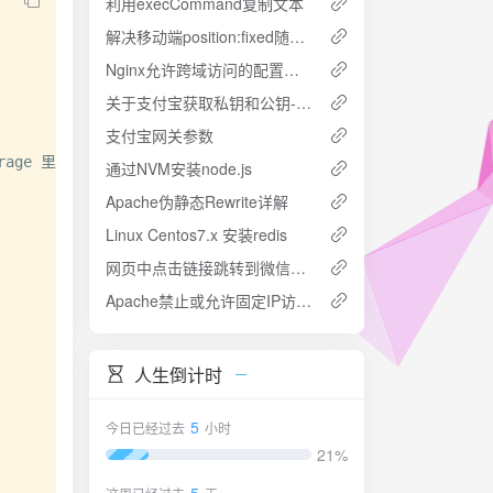
利用execCommand复制文本
解决移动端position:fixed随软键盘移动的问题
Nginx允许跨域访问的配置问题
关于支付宝获取私钥和公钥-千卡云
支付宝网关参数
Storage 里面的数据在页面会话结束时会被清除。

通过NVM安装node.js
Apache伪静态Rewrite详解
Linux Centos7.x 安装redis
网页中点击链接跳转到微信各个界面的方法
Apache禁止或允许固定IP访问特定目录、文件、URL
人生倒计时
5
今日已经过去
小时
21%