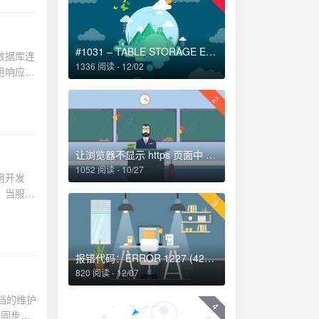
录到日志
 true);
际开发中，养
hp //
防范
#1031 – TABLE STORAGE ENGINE FOR ” DOESN’T HAVE THIS OPTION解决方法
Session
TION, PDO::ATTR_DEFAULT_FETCH_MODE => PDO::FETCH_ASSOC, PDO::ATTR_EMULATE_PREPARES => false, PDO::ATTR_PERSISTENT => false // 不使用持久连接，由连接池管理 ]; return new PDO( $this->config['dsn'], $this->config['username'], $this->config['password'], $options ); } }方案三：连接池使用封装<?php /** * 数据库操作封装类 */ class DatabaseManager { private AdvancedConnectionPool $connectionPool; private static ?self $instance = null; private function __construct() { $config = [ 'dsn' => $_ENV['DATABASE_DSN'] ?? 'mysql:host=localhost;dbname=test', 'username' => $_ENV['DATABASE_USER'] ?? 'root', 'password' => $_ENV['DATABASE_PASS'] ?? '', 'options' => [
问题，
1336 阅读 - 12/02
🧰 推荐开发
2
缓冲控制输
用
的
让浏览器不显示 https 页面中 http 请求警报 http-equiv=”Content-Security-Policy” content=”upgrade-insecure-requests”
决 PHP
1052 阅读 - 10/27
CircuitBreakerState::HALF_OPEN: return true; default: return true; } } /** * 记录请求成功 */ public function onSuccess(): void { $this->failureCount = 0; $this->state = CircuitBreakerState::CLOSED; } /** * 记录请求失败 */ public function onFailure(): void { $this->failureCount++; $this->lastFailureTime = time(); if ($this->failureCount >= $this->failureThreshold) { $this->state = CircuitBreakerState::OPEN; } } /** * 获取熔断器状态 */ public function getState(): string { return
3
报错代码：ERROR 1227 (42000)-解决办法
820 阅读 - 12/07
, 'integer' => 'integer', 'string' => 'string', 'bool' => 'boolean', 'boolean' => 'boolean', 'float' => 'number', 'double' => 'number', 'array' => 'array', 'object' => 'object' ]; return $typeMap[strtolower($phpType)] ?? 'string'; } /** * 生成数据模型定义 */ private function generateSchemas(): array { // 基于常用数据结构生成模式定义 return [ 'User' => [ 'type' => 'object', 'properties' => [ 'id' => ['type' => 'integer'], 'name' => ['type' => 'string'], 'email' => ['type' => 'string', 'format' => 'email'] ] ], 'Error' => [ 'type' => 'object', 'properties' => [ 'code' => ['type' => 'integer'], 'message' => ['type' => 'strin
4