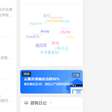
syncRequest( string $method, string $uri, array $options = [], ?callable $callback = null ): void { $promise = $this->client->requestAsync($method, $uri, $options); if ($callback) { $promise->then($callback); } $this->pendingRequests[] = $promise; } /** * 执行所有待处理的异步请求 */ public function executeAll(): array { if (empty($this->pendingRequests)) { return []; } $results = \GuzzleHttp\Promise\settle($this->pendingRequests)->wait(); $this->pendingRequests = []; return $results; } /** * 并行处理多个API调用 */ public function parallelApiCalls(array $requests): array { $promises = []; foreach ($requests as $key =
支付
session
JS
shell
composer
Apache
Linux
千卡云支付
function
Array
JSON
redis
CentOS
Mysql
跨域
Nginx
支付宝
php
千卡云
packages available' ]; } return null; } }
千卡易支付
广告
中，
数据可能
舔狗日记
// 用
'] =