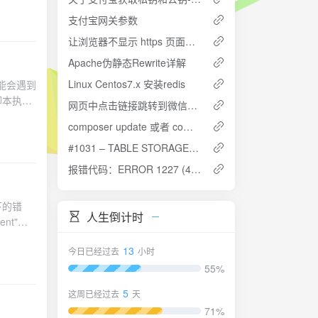
处理大
支付宝网关参数
归调用深
可能存在
让浏览器不显示 https 页面中 http 请求警报 http-equiv=”Content-Security-Policy” content=”upgrade-insecure-requests”
Apache伪静态Rewrite详解
Linux Centos7.x 安装redis
你可能会遇到
用
由于脚本执行
函数临时
网页中点击链接跳转到微信各个界面的方法
决方案。
一次性加载
composer update 或者 composer install提示killed解决办法
组，使用
#1031 – TABLE STORAGE ENGINE FOR ” DOESN’T HAVE THIS OPTION解决方法
第三方
全问题。
报错代码：ERROR 1227 (42000)-解决办法
5 分
溢出：
能使用分页
ror_log',
以下的错
施：定期审
人生倒计时
sent"或
况下的表
on）机制
 {
耗尽的问
13
今日已经过去
小时
() 调
项目！这
55%
所有数据✅ 方
略。
示例
5
这周已经过去
天
71%