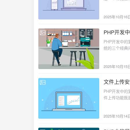
2025年10月16
PHP开发
2025-10-15
PHP开发中的复杂问题及解决方案：缓存穿透、击穿与雪崩防护在高并发的PHP应用中，缓存系统的三个经典问题——缓存穿透、缓存击穿和缓存雪崩——是影响系统稳定性的关键因素。这些问题可能导致数据库压力骤增，甚至系统崩溃。三大缓存问题解析1. 缓存穿透查询不存在的数据，请求直接打到数据库，缓存形同虚设。2. 缓存击穿热点数据过期瞬间，大量请求同时查询数据库。3. 缓存雪崩大量缓存同时过期，数据库面临瞬时高压。解决方案方案一：布隆过滤器防止缓存穿透<?php /** * 布隆过滤器实现 */ class BloomFilter { private array $bitArray; private int $size; private array $hashFunctions; public function __construct(int $size = 1000000) { $this->size = $size; $this->bitArray = array_fill(0, $size, 0); $this->hashFunctions = [ [$this, 'hash1'], [$this, 'hash2'], [$this, 'hash3'] ]; } /** * 添加元素到布隆过滤器 */ public function add(string $item): void { foreach ($this->hashFunctions as $hashFunc) { $index = $hashFunc($item) % $this->size; $this->bitArray[$index] = 1; } } /** * 检查元素是否存在 */ public function mightContain(string $item): bool { foreach ($this->hashFunctions as $hashFunc) { $index = $hashFunc($item) % $this->size; if ($this->bitArray[$index] === 0) { return false; } } return true; } private function hash1(string $item): int { return crc32($item); } private function hash2(string $item): int { return abs(crc32(strrev($item))); } private function hash3(string $item): int { return abs(
2025年10月15
文件上传安
2025-10-14
PHP开发中的复杂问题及解决方案：文件上传安全性与大文件处理在PHP Web应用开发中，文件上传功能既是核心需求也是安全隐患最多的环节之一。不当的文件上传处理可能导致恶意文件上传、服务器资源耗尽、目录遍历攻击等问题。常见的安全风险1. 恶意文件上传// 危险示例：未验证文件类型直接保存 if (isset($_FILES['upload'])) { move_uploaded_file($_FILES['upload']['tmp_name'], 'uploads/' . $_FILES['upload']['name']); }2. 大文件导致的资源耗尽// 上传超大文件可能导致内存溢出或磁盘空间不足解决方案方案一：安全的文件上传验证<?php /** * 安全文件上传处理器 */ class SecureFileUpload { private array $allowedMimeTypes; private array $allowedExtensions; private int $maxFileSize; private string $uploadDirectory; public function __construct( array $allowedMimeTypes = ['image/jpeg', 'image/png', 'image/gif'], array $allowedExtensions = ['jpg', 'jpeg', 'png', 'gif'], int $maxFileSize = 5242880, // 5MB string $uploadDirectory = 'uploads/' ) { $this->allowedMimeTypes = $allowedMimeTypes; $this->allowedExtensions = $allowedExtensions; $this->maxFileSize = $maxFileSize; $this->uploadDirectory = rtrim($uploadDirectory, '/') . '/'; // 确保上传目录存在且安全 $this->ensureUploadDirectory(); } /** * 处理文件上传 */ public function handleUpload(array $file): array { try { // 1. 基础验证 $this->validateUploadError($file); // 2. 文件大小验证 $this->validateFileSize($file); // 3. 文件类型
2025年10月14