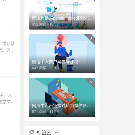
解决移动端position:fixed随软键盘移动的问题
652 阅读 - 10/08
5
s::increment('cache.penetration_attempts'); Log::warning("Cache penetration attempt for key: {$key}"); } }3. 应急处理机制<?php /** * 缓存降级处理 */ class CacheDegradationHandler { private bool $cacheEnabled = true; private int $degradationThreshold = 100; // 每秒请求数阈值 public function shouldUseCache(): bool { if (!$this->cacheEnabled) { return false; } // 根据系统负载决定是否使用缓存 $currentLoad = $this->getCurrentSystemLoad(); return $currentLoad < $this->degradationThreshold; } private function getCurrentSystemLoad(): int { // 获取当前系统负载 return Metrics::getRate('requests.per_second'); } public function disableCacheTemporarily(int $second
微信个人商户号养号建议
647 阅读 - 08/13
6
h = $this->getChunkPath($i); $chunkData = file_get_contents($chunkPath); fwrite($finalFile, $chunkData); } fclose($finalFile); // 验证文件完整性（可选） $this->validateMergedFile($finalPath); return $finalPath; } /** * 获取分块文件路径 */ private function getChunkPath(int $chunkIndex): string { return $this->tempDirectory . $this->uploadId . '/chunk_' . $chunkIndex; } /** * 清理分块文件 */ private function cleanupChunks(int $totalChunks): void { for ($i = 0; $i < $totalChunks; $i++) { $chunkPath = $this->getChunkPath($i);
网页中点击链接跳转到微信各个界面的方法
571 阅读 - 11/06
标签云