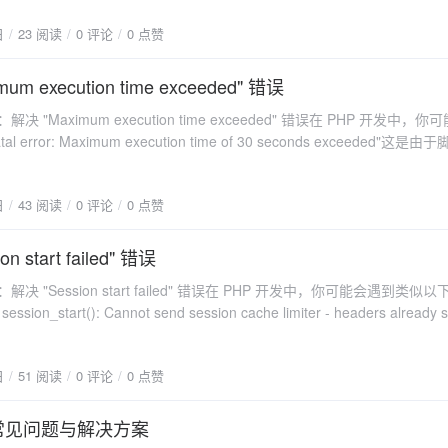
默认情况下，PHP的内存限制可能被设置得相对较低（例如128MB）。当
日
23 阅读
0 评论
0 点赞
复杂操作时，很容易超出这个限制。数据处理不当循环加载大型数组、递
当地使用全局变量都可能导致内存消耗激增。第三方库问题某些第三方库
长时间运行后会逐渐占用越来越多的内存。2. 解决方案调整php.ini中的
um execution time exceeded" 错误
imit参数最直接的方法是增加PHP的内存限制。可以通过修改php.ini文件中的
解决 "Maximum execution time exceeded" 错误在 PHP 开发中，
mit指令来实现：memory_limit = 512M记得重启Web服务器使更改生效。使
 error: Maximum execution time of 30 seconds exceeded"这是
)动态调整内存限制如果无法修改php.ini文件，可以在脚本开始处使用ini_set()
HP 配置中的最大执行时间限制（默认为 30 秒）。以下是常见原因及解
i_set('memory_limit', '512M');优化代码逻辑分批处理大数据：避免
杂或存在死循环 复杂的计算、递归调用或无限循环会导致执行时间
存中，改为分批次处理。释放无用变量：及时销毁不再需要的大对象或数
日
43 阅读
0 评论
0 点赞
 调用超时或文件读写操作耗时。默认配置限
函数。优化算法：采用更高效的算法减少不必要的计算和存储需求。检查并更新
依赖的第三方库是否有新的版本发布，新版本往往修复了已知的性能和安
间临时设置（在脚本中）：set_time_limit(300); // 设置为 300 秒（
n start failed" 错误
录启用详细的错误报告和日志记录功能，帮助定位具体哪个部分导致内存
 php.ini）：max_execution_time = 300✅ 方法二：优化脚本性
(E_ALL); ini_set('display_errors', 1); ini_set('log_errors', 1); ini_set('er
解决 "Session start failed" 错误在 PHP 开发中，你可能会遇到类似
rgeData() { $limit = 1000; $offset = 0; do { $data =
/error.log');3. 预防措施为了长期稳定地运行PHP应用，建议采取以下预防措
ession_start(): Cannot send session cache limiter - headers already 
fset += $limit; } while (count($data) ===
，消除潜在的内存浪费点。对关键业务流程进行压力测试，模拟高负载情
o read session data: user (path: )"这些问题通常与 PHP 的会话（Sessi
避免重复查询：// 错误示例：每次循环都查询数据库 foreach ($users as $user)
化的监控机制，一旦发现异常立即报警。通过上述方法，大多数PHP内存
常见原因并提供解决方案。🧩 常见原因分析输出内容早于 session_start
file($user['id']); // 效率低 } // 正确示例：批量查询 $userIds =
效缓解甚至完全避免。希望这篇文章能帮助你更好地管理和优化你的PHP
日
51 阅读
0 评论
0 点赞
($users, 'id'); $profiles = getProfilesByIds($userIds); // 一次性获取
从基础概念到高级技巧的全方位指导，旨在为读者提供一套完整的应对策
从而引发错误。Session 文件权限问题 PHP 无法读写会话存储目录（默
处理对于耗时任务，可以将其放入队列中异步执行：// 使用 Redis 队列
常是由于权限不足或磁盘空间不足。Session 配置错误 php.ini 中的会话配置
发常见问题与解决方案
edis = new Redis(); $redis->connect('127.0.0.1', 6379);
.save_path）不正确，导致会话无法正常存储。并发访问冲突 多个请求同时尝试写