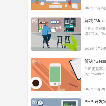
限制设置过低
2025年10月25
量数据或执行
度过大或者不
内存泄漏问题，
解决 "Maxim
2025-10-24
memory_l
PHP 问题解决：
memory_li
如下错误："Fatal
ini_set(
时间超过了 P
提高内存限制：in
🧩 常见原因分析脚本逻辑复
所有数据到内
2025年10月24
过长。外部资源响应缓慢 数据库查询慢、远程 API
unset()
制不足 PHP 默认的 max_execution_time 设置较低，不适合处理耗时任务。✅ 解决方法✅ 方法
库定期检查所
一：增加最大执行时
解决 "Sessio
监控和日志记
2025-10-23
钟）永久设置（修改
error_reporting
PHP 问题解决：
处理大数据：function processLa
'/path/to
误："Warning: s
fetchData($limit, $offset); processBatch($data); $of
查和重构代码
者："Failed t
$limit); }
现。建立自动
有关。本文将分析
$profile = getUserPro
题都能得到有
2025年10月23
用 在调用 session_start() 之前有任何输出（包括空格、换行符、HTML 内容等），会导致
array_column
篇文章涵盖了
HTTP 头部已经发送，
法三：使用异步
认为 /tmp），通
PHP 开
function enqueueTask($taskData) { $r
2025-10-22
（如 session