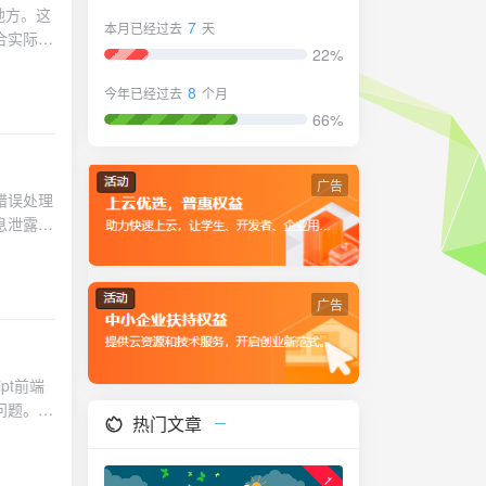
地方。这
rt()
7
本月已经过去
天
合实际开
rt();
22%
接拼接用
me =
复文件权限
8
今年已经过去
个月
体验耗时
方案使用预
66%
定位瓶颈
T *
本逻辑复杂
-
方法三：配置自
fined
广告
中的执行超
tpException $e): string { $template = __DIR__ . '/templates/http_error.php'; if (file_exists($template)) { ob_start(); include $template; return ob_get_clean(); } return "<h1>Error {$e->getStatusCode()}</h1><p>" . htmlspecialchars($e->getMessage()) . "</p>"; } /** * 渲染错误模板 */ private function renderErrorTemplate(Throwable $e): string { $template = __DIR__ . '/templates/error.php'; if (file_exists($template)) { ob_start(); $exception = $e; // 传递给模板使用 include $template; return ob_get_clean(); } return $this->debugMode ? "<pre>" . htmlspecialchars($e->getMessage() . "\n" . $e->getTraceAsString()) . "</pre>" :
e =
ns');
时，PHP
sion将
严格比较运
类型、大小
 =
广告
险易错点
import { useState, useEffect, useRef } from 'react'; /** * 自定义防抖搜索Hook */ function useDebounceSearch(searchFunction, delay = 300) { const [searchTerm, setSearchTerm] = useState(''); const [results, setResults] = useState([]); const [loading, setLoading] = useState(false); const [error, setError] = useState(null); const debounceRef = useRef(null); const abortControllerRef = useRef(null); useEffect(() => { if (debounceRef.current) { clearTimeout(debounceRef.current); } if (abortControllerRef.current) { abortContro
 ID：
页面，未进
热门文章
容进行转义：
泄露易错点生
1