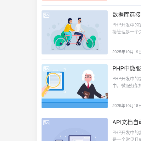
产环境中显示
timestamp < ?"); return $stmt->execute([time() - $maxlifetime]); } 
文件：ini_set('dis
$handler = ne
数据库连接
'/path/t
2025-10-19
session_s
成良好的编码
检查会话配置 echo "
PHP开发中的复杂问题及解决方案：数据库连接池与性能优化在高并发的PHP应用中，数据库连接管理是一个关键性能瓶颈。频繁创建和销毁数据库连接会消耗大量系统资源，影响应用响应速度和吞吐量。常见的数据库连接问题1. 连接泄漏// 忘记关闭数据库连接导致连接泄漏 $pdo = new PDO($dsn, $username, $password); $result = $pdo->query("SELECT * FROM users"); // 连接未正确关闭2. 连接数超限// 每次请求都创建新连接，快速耗尽数据库连接数 for ($i = 0; $i < 100; $i++) { $pdo = new PDO($dsn, $username, $password); // 处理业务逻辑 }解决方案方案一：基础连接池实现<?php /** * 数据库连接池管理器 */ class DatabaseConnectionPool { private static ?self $instance = null; private array $connections = []; private array $usedConnections = []; private int $maxConnections; private int $currentConnections = 0; private array $config; private function __construct(array $config, int $maxConnections = 20) { $this->config = $config; $this->maxConnections = $maxConnections; // 注册关闭回调 register_shutdown_function([$this, 'closeAllConnections']); } /** * 获取连接池单例实例 */ public static function getInstance(array $config = [], int $maxConnections = 20): self { if (self::$instance === null) { self::$instance = new self($config, $maxConnections); } return self::$instance; } /** * 获取数据库连接 */ public function getConnection(): PDO { // 检查是否有可用的空闲连接 if (!empty($this->connectio
SQL 注入
Name: " . sessio
写出更加健壮和
写入 $_SESSION[
实践实践说明始
出时机ob_s
2025年10月19
display_e
session_
PHP中微
2025-10-18
session.
PHP开发中的复杂问题及解决方案：微服务架构下的服务发现与负载均衡在现代PHP应用开发中，微服务架构越来越普及，但随之而来的服务发现和服务间通信成为复杂的技术挑战。当服务实例动态变化时，如何确保服务间的可靠通信是一个关键问题。微服务通信面临的挑战1. 服务实例动态变化// 传统硬编码方式，服务IP变化时需要手动更新 $client = new GuzzleHttp\Client([ 'base_uri' => 'http://192.168.1.100:8080' ]);2. 负载均衡策略缺失// 请求总是发送到同一个实例，无法实现负载均衡 $response = $client->get('/api/users');解决方案方案一：基于Consul的服务发现<?php /** * Consul服务发现客户端 */ class ConsulServiceDiscovery { private string $consulHost; private int $consulPort; private \GuzzleHttp\Client $httpClient; public function __construct( string $consulHost = 'localhost', int $consulPort = 8500 ) { $this->consulHost = $consulHost; $this->consulPort = $consulPort; $this->httpClient = new \GuzzleHttp\Client([ 'base_uri' => "http://{$consulHost}:{$consulPort}/v1/" ]); } /** * 获取服务实例列表 */ public function getServiceInstances(string $serviceName): array { try { $response = $this->httpClient->get("health/service/{$serviceName}"); $services = json_decode($response->getBody(), true); $instances = []; foreach ($services as $service) { $serviceInfo = $service['Service']; $instances[] = [ 'id' => $serviceInfo['ID'], 'name' => $serviceInfo['Service'], 'address' => $serviceInfo['Address'], 'port' => $serviceInfo['Port'], 't
中的 Sess
2025年10月18
API文档
2025-10-16
PHP开发中的复杂问题及解决方案：API文档自动生成与维护在PHP项目开发中，API文档的维护是一个常见且耗时的问题。随着项目迭代，API接口不断变化，手工维护文档容易出现不同步、不完整等问题，影响开发效率和团队协作。常见的API文档问题1. 文档与代码不同步// 代码已更新，但文档忘记更新 /** * @deprecated 使用新的getUserProfile替代 */ class OldUserController { public function getUserInfo($id) { // 实现... } }2. 文档格式不统一// 不同开发者编写的文档风格不一致 /** * 获取用户信息 * 参数: $id 用户ID * 返回: 用户数据 */ function getUser($id) { } /** * Get user details * @param int $userId The user identifier * @return array User information */ function getUserDetails($userId) { }解决方案方案一：基于注解的API文档生成<?php /** * OpenAPI/Swagger注解定义 */ namespace App\Annotations; /** * @Annotation * @Target({"METHOD"}) */ class ApiOperation { /** @var string */ public $summary; /** @var string */ public $description; /** @var string */ public $tags = []; } /** * @Annotation * @Target({"METHOD"}) */ class ApiResponse { /** @var int */ public $code; /** @var string */ public $description; /** @var string */ public $schema; } /** * @Annotation * @Target({"METHOD"}) */ class ApiParameter { /** @var string */ public $name; /** @var string */ public $in; // path, query, body, heade