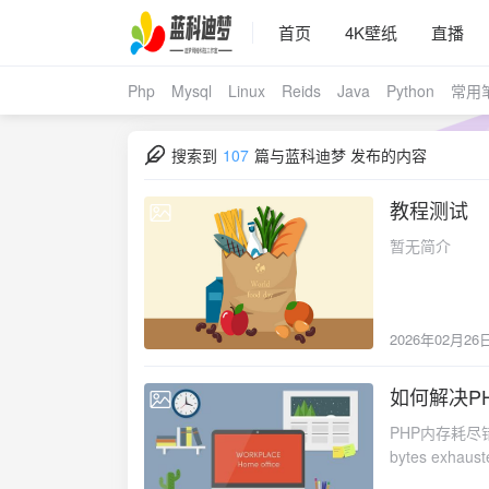
首页
4K壁纸
直播
Php
Mysql
Linux
Reids
Java
Python
常用
搜索到
107
篇与
蓝科迪梦 发布的内容
教程测试
2026-02-26
暂无简介
2026年02月26
如何解决P
2025-10-25
PHP内存耗尽错
bytes e
置允许的最大