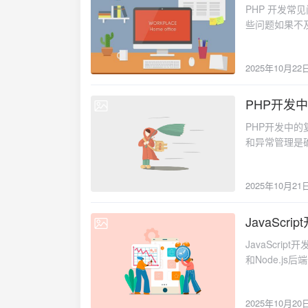
$redis->lpush('task_q
PHP 开发常
入同一个会话文件
$task = $redis->brpop('task_queu
些问题如果不
在输出前调用将 s
processTask($data); } }✅ 方法四：启用输出缓冲减少等待时间ob_sta
发经验，总结一
// 必须在任何输出之前调用 echo "Welcome, " . $
1000000; $i++) { // 处理逻辑 if ($i % 10000 === 0) { ob_flush(); // 定期刷新输出
户输入到 SQL 查
（如 Twig、
ob_end_f
2025年10月22
'$usern
确认会话存储目录
任务使用 CLI
处理语句（Prepa
ini_get('session.save_path');" #
设置合理的超时时
FROM users WH
PHP开发
data:www-dat
优化算法、分
2025-10-21
>fetchAl
定义 Session
max_execu
PHP开发中的复杂问题及解决方案：错误处理与异常管理最佳实践在PHP应用开发中，错误处理和异常管理是确保应用稳定性和用户体验的关键环节。不当的错误处理可能导致敏感信息泄露、应用崩溃或安全漏洞。常见的错误处理问题1. 错误信息泄露// 生产环境中直接暴露错误详情 echo $undefinedVariable; // Notice: Undefined variable mysql_connect(...) or die(mysql_error()); // 直接输出数据库错误2. 异常处理不完整// 未捕获可能的异常导致程序中断 $result = $pdo->query("SELECT * FROM users"); $data = $result->fetchAll(); // 如果查询失败会抛出异常解决方案方案一：自定义错误处理器<?php /** * 自定义错误处理器 */ class ErrorHandler { private bool $displayErrors; private string $logFile; private LoggerInterface $logger; public function __construct( bool $displayErrors = false, string $logFile = 'logs/error.log', LoggerInterface $logger = null ) { $this->displayErrors = $displayErrors; $this->logFile = $logFile; $this->logger = $logger ?? new FileLogger($logFile); // 注册错误处理器 set_error_handler([$this, 'handleError']); set_exception_handler([$this, 'handleException']); register_shutdown_function([$this, 'handleShutdown']); } /** * 处理PHP错误 */ public function handleError( int $errno, string $errstr, string $errfile = '', int $errline = 0 ): bool { // 忽略不在error_reporting设置中的错误 if (!(error_reporting() & $errno)) { return false; } $errorType = $this
variable 
"/var/www/s
时问题！如果
$_GET['na
session_
会进行隐式类型转
会话数据存储到数据
算符 ===：va
implements SessionHandlerInterfac
2025年10月21
和内容进行校验，
$this->pdo = $pdo; } public function open($savePath, $sessionName)
['image/jpeg', 
function close() { return true; } public function read($id) { $stmt
JavaSc
die('Invalid
>prepare("SELECT da
2025-10-20
$mimeType = 
$stmt->fetchColumn() ?: ''; } public functio
JavaScript开发中的复杂问题及解决方案：异步编程中的竞态条件与状态管理在JavaScript前端和Node.js后端开发中，异步编程带来的竞态条件(race conditions)是一个常见且复杂的问题。当多个异步操作同时进行时，由于执行顺序不确定，可能导致数据不一致或意外的行为。常见的竞态条件场景1. 搜索自动补全竞态条件// 用户快速输入时，先发出的请求可能后返回，导致显示错误的结果 let searchInput = document.getElementById('search'); searchInput.addEventListener('input', async (e) => { const results = await fetchSearchResults(e.target.value); displayResults(results); // 可能显示的是过期的搜索结果 });2. 用户状态更新竞态条件// 多个并发的API调用可能导致用户状态不一致 async function updateUserProfile(updates) { const response1 = await api.updateUserProfile(updates); const response2 = await api.updateUserPreferences(updates.preferences); // 如果其中一个失败，用户状态可能处于不一致状态 }解决方案方案一：取消令牌(CancelToken)模式/** * 可取消的异步操作管理器 */ class CancellationToken { constructor() { this.isCancelled = false; this.callbacks = []; } /** * 取消操作 */ cancel() { this.isCancelled = true; this.callbacks.forEach(callback => callback()); } /** * 注册取消回调 */ register(callback) { if (this.isCancelled) { callback(); } else { this.callbacks.push(callback); } } /** * 检查是否已取消 */ get isCancellationRequested() { return this.isCancelled; } } /** * 带取消功能的异步操作控制器 */ class AsyncOperationController { constructo
Session 
>prepare("REPLAC
session_r
>execute([$id, $data, time()]); } publi
行转义处理：ech
>prepare("DELETE FROM 
echo htmlsp
function gc($maxlifetime) { $stmt = $this->
2025年10月20