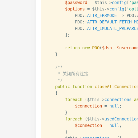
$password
=
$this
->
config
[
'pa
$options
=
$this
->
config
[
'opt
PDO
::
ATTR_ERRMODE
=>
PDO
:
PDO
::
ATTR_DEFAULT_FETCH_M
PDO
::
ATTR_EMULATE_PREPARE
]
;
return
new
PDO
(
$dsn
,
$usernam
}
/**

     * 关闭所有连接

     */
public
function
closeAllConnectio
{
foreach
(
$this
->
connections
a
$connection
=
null
;
}
foreach
(
$this
->
usedConnectio
$connection
=
null
;
}