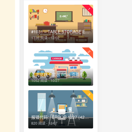
1
#1031 – TABLE STORAGE ENGINE FOR ” DOESN’T HAVE THIS OPTION解决方法
1336 阅读 - 12/02
2
让浏览器不显示 https 页面中 http 请求警报 http-equiv=”Content-Security-Policy” content=”upgrade-insecure-requests”
1052 阅读 - 10/27
3
报错代码：ERROR 1227 (42000)-解决办法
820 阅读 - 12/07