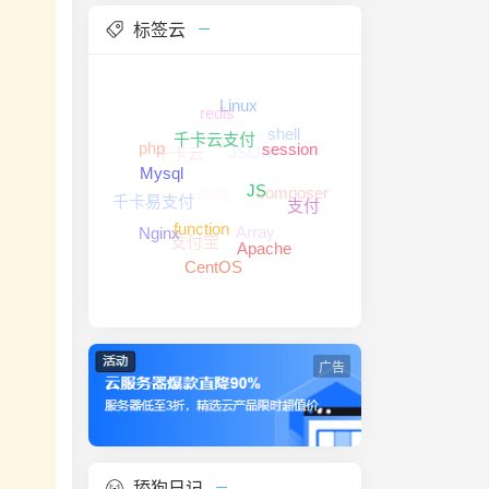
标签云
redis
Linux
shell
JSON
千卡云
php
千卡云支付
session
跨域
composer
Mysql
千卡易支付
JS
支付
Array
支付宝
Nginx
function
Apache
CentOS
广告
舔狗日记