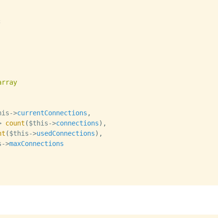
;
array
his
->
currentConnections
,
>
count
(
$this
->
connections
)
,
nt
(
$this
->
usedConnections
)
,
s
->
maxConnections