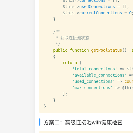
$this
->
connections
=
[
]
;
$this
->
usedConnections
=
[
]
;
$this
->
currentConnections
=
0
}
/**

     * 获取连接池状态

     */
public
function
getPoolStatus
(
)
:
{
return
[
'total_connections'
=>
$t
'available_connections'
=
'used_connections'
=>
cou
'max_connections'
=>
$thi
]
;
}
}
方案二：高级连接池with健康检查