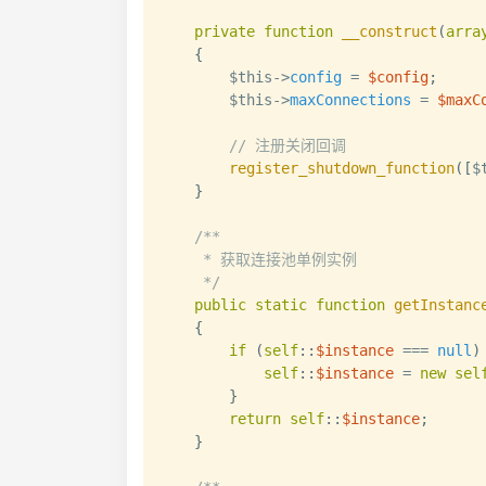
private
function
__construct
(
arra
{
$this
->
config
=
$config
;
$this
->
maxConnections
=
$maxC
// 注册关闭回调
register_shutdown_function
(
[
$
}
/**

     * 获取连接池单例实例

     */
public
static
function
getInstanc
{
if
(
self
::
$instance
===
null
)
self
::
$instance
=
new
sel
}
return
self
::
$instance
;
}