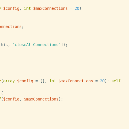
y
$config
,
int
$maxConnections
=
20
)
onnections
;
this
,
'closeAllConnections'
]
)
;
e
(
array
$config
=
[
]
,
int
$maxConnections
=
20
)
:
self
{
f
(
$config
,
$maxConnections
)
;