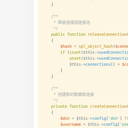
}
/**

     * 释放连接回连接池

     */
public
function
releaseConnection
{
$hash
=
spl_object_hash
(
$conn
if
(
isset
(
$this
->
usedConnecti
unset
(
$this
->
usedConnecti
$this
->
connections
[
]
=
$c
}
}
/**

     * 创建新的数据库连接

     */
private
function
createConnection
{
$dsn
=
$this
->
config
[
'dsn'
]
?
$username
=
$this
->
config
[
'us