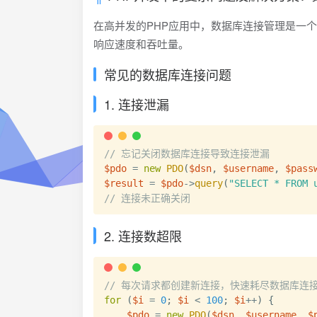
在高并发的PHP应用中，数据库连接管理是一
响应速度和吞吐量。
常见的数据库连接问题
1. 连接泄漏
// 忘记关闭数据库连接导致连接泄漏
$pdo
=
new
PDO
(
$dsn
,
$username
,
$pass
$result
=
$pdo
->
query
(
"SELECT * FROM 
// 连接未正确关闭
2. 连接数超限
// 每次请求都创建新连接，快速耗尽数据库连
for
(
$i
=
0
;
$i
<
100
;
$i
++
)
{
$pdo
=
new
PDO
(
$dsn
,
$username
,
$