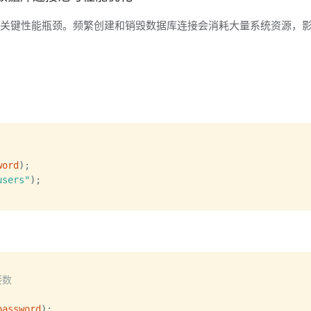
个关键性能瓶颈。频繁创建和销毁数据库连接会消耗大量系统资源，
word
)
;
users"
)
;
接数
password
)
;