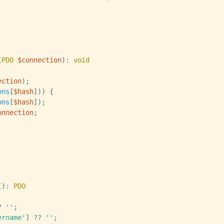
(
PDO
$connection
)
:
void
ection
)
;
ons
[
$hash
]
)
)
{
ons
[
$hash
]
)
;
onnection
;
(
)
:
PDO
?
''
;
ername'
]
??
''
;