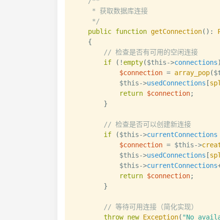
/**

     * 获取数据库连接

     */
public
function
getConnection
(
)
:
{
// 检查是否有可用的空闲连接
if
(
!
empty
(
$this
->
connections
$connection
=
array_pop
(
$
$this
->
usedConnections
[
sp
return
$connection
;
}
// 检查是否可以创建新连接
if
(
$this
->
currentConnections
$connection
=
$this
->
crea
$this
->
usedConnections
[
sp
$this
->
currentConnections
return
$connection
;
}
// 等待可用连接（简化实现）
throw
new
Exception
(
"No avail