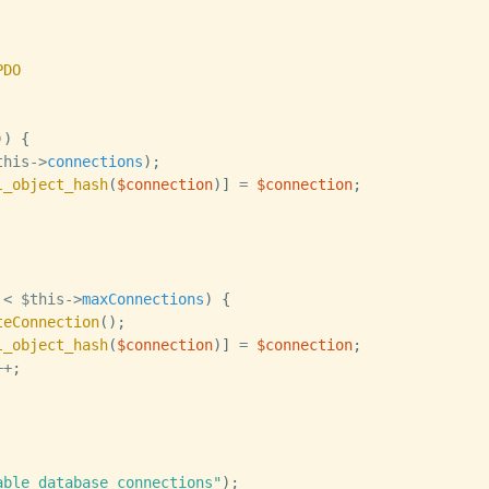
PDO
)
)
{
this
->
connections
)
;
l_object_hash
(
$connection
)
]
=
$connection
;
<
$this
->
maxConnections
)
{
teConnection
(
)
;
l_object_hash
(
$connection
)
]
=
$connection
;
++
;
able database connections"
)
;