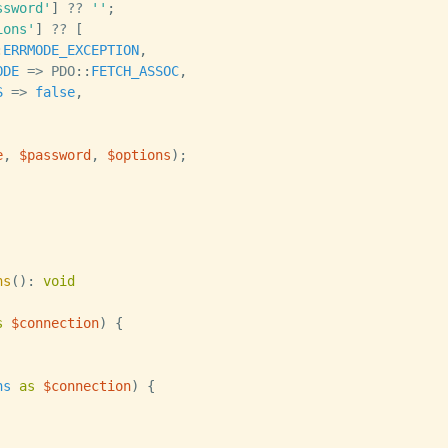
ssword'
]
??
''
;
ions'
]
??
[
:
ERRMODE_EXCEPTION
,
ODE
=>
PDO
::
FETCH_ASSOC
,
S
=>
false
,
e
,
$password
,
$options
)
;
ns
(
)
:
void
s
$connection
)
{
ns
as
$connection
)
{