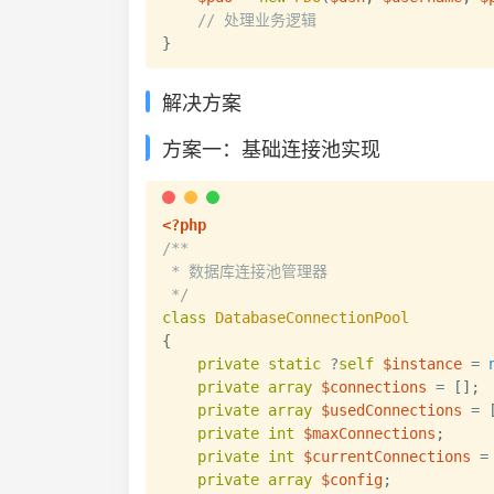
// 处理业务逻辑
}
解决方案
方案一：基础连接池实现
<?php
/**

 * 数据库连接池管理器

 */
class
DatabaseConnectionPool
{
private
static
?
self
$instance
=
private
array
$connections
=
[
]
;
private
array
$usedConnections
=
private
int
$maxConnections
;
private
int
$currentConnections
=
private
array
$config
;