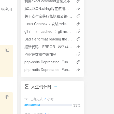
利用execCommand复制文本
解决JSON.stringify在使用循环体内部变量报错的问题
影响应用
关于支付宝获取私钥和公钥-千卡云
Linux Centos7.x 安装redis
git rm -r --cached .：git rm–r folder fatal:pathspec &quot;&quot; did not match any files 解决办法
Bad file format reading the append only file: make a backup of your AOF file
报错代码：ERROR 1227 (42000)-解决办法
PHP在数组中追加列
php-redis Deprecated: Function Redis::setTimeout() is deprecated in
php-redis Deprecated: Function Redis::setTimeout() is deprecated in
人生倒计时
7
今日已经过去
小时
33%