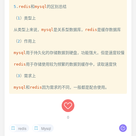
5
.
redis
和
mysql
的区别总结

（
1
）类型上

从类型上来说，
mysql
是关系型数据库，
redis
是缓存数据库

（
2
）作用上

mysql
用于持久化的存储数据到硬盘，功能强大，但是速度较慢

redis
用于存储使用较为频繁的数据到缓存中，读取速度快

（
3
）需求上

mysql
和
redis
因为需求的不同，一般都是配合使用。
0
redis
Mysql