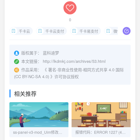
0
千卡云
千卡云支付
千卡易支付
微信
支
版权属于：
蓝科迪梦
本文链接：
http://lkdmkj.com/archives/53.html
作品采用：
《
署名-非商业性使用-相同方式共享 4.0 国际
(CC BY-NC-SA 4.0)
》许可协议授权
相关推荐
ss-panel-v3-mod_Uim修改笔记
报错代码：ERROR 1227 (42000)-解决办法