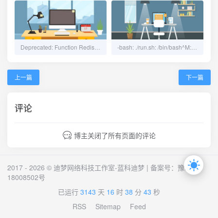
Deprecated: Function Redis::delete() is deprecated
-bash: ./run.sh: /bin/bash^M: bad interpreter: No such file or directory 报错解决方法
上一篇
下一篇
评论
博主关闭了所有页面的评论
2017 - 2026 © 迪梦网络科技工作室-蓝科迪梦 | 备案号：
豫ICP备
18008502号
已运行
3143
天
16
时
38
分
43
秒
RSS
Sitemap
Feed