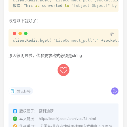
clientRedis
.
hget
(
"LiveConnect_pull",socket.uid);
报错：This 
is
 converted 
to
"[object Object]" by usi
改成以下就好了：
clientRedis
.
hget
(
"LiveConnect_pull",
''
+socket
.
uid
原因很明显啦，传参要求格式必须是string
0
暂无标签
版权属于：
蓝科迪梦
本文链接：
http://lkdmkj.com/archives/31.html
作品采用：
《
署名-非商业性使用-相同方式共享 4.0 国际