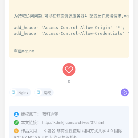
为跨域访问问题,可以在静态资源服务器
A
 配置允许跨域请求,
nginx
add_header
 '
Access-Control-Allow-Origin
' '
*
'
;
add_header
 '
Access-Control-Allow-Credentials
' '
tru
重启
nginx
0
Nginx
跨域
版权属于：
蓝科迪梦
本文链接：
http://lkdmkj.com/archives/37.html
作品采用：
《
署名-非商业性使用-相同方式共享 4.0 国际
(CC BY-NC-SA 4.0)
》许可协议授权