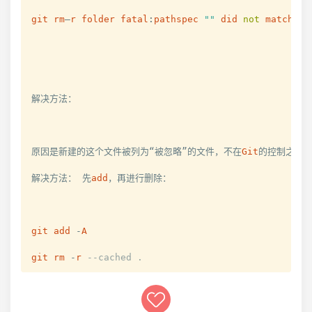
git
rm
–
r
folder
fatal
:
pathspec
""
did
not
match
an
解决方法：

原因是新建的这个文件被列为“被忽略”的文件，不在
Git
的控制之下。
解决方法： 先
add
，再进行删除：

git
add
-
A
git
rm
-
r
--cached .