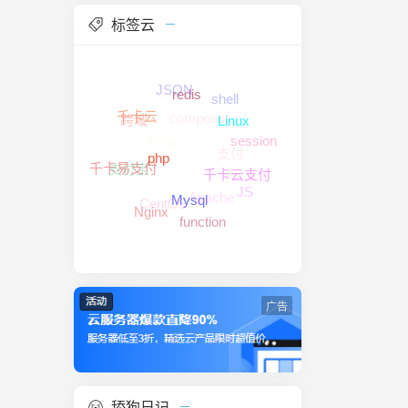
标签云
JSON
shell
redis
composer
跨域
千卡云
Linux
Array
session
支付
php
支付宝
千卡易支付
千卡云支付
JS
Apache
CentOS
Mysql
Nginx
function
广告
舔狗日记