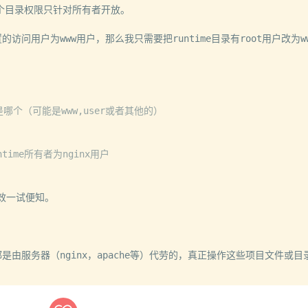
e这个目录权限只针对所有者开放。

置的访问用户为www用户，那么我只需要把runtime目录有root用户改为
是哪个（可能是www,user或者其他的）
runtime所有者为nginx用户
效一试便知。

由服务器（nginx，apache等）代劳的，真正操作这些项目文件或目录