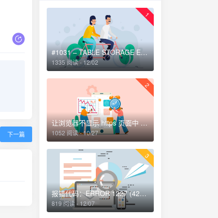
1
#1031 – TABLE STORAGE ENGINE FOR ” DOESN’T HAVE THIS OPTION解决方法
1335 阅读 - 12/02
2
让浏览器不显示 https 页面中 http 请求警报 http-equiv=”Content-Security-Policy” content=”upgrade-insecure-requests”
1052 阅读 - 10/27
下一篇
3
报错代码：ERROR 1227 (42000)-解决办法
819 阅读 - 12/07