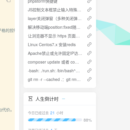
phpstorm快捷键
JS控制文本框禁止输入特殊字符
layer关闭弹窗（多种关闭弹窗方法）
解决移动端position:fixed随软键盘移动的问题
格的控制。

让浏览器不显示 https 页面中 http 请求警报 http-equiv=”Content-Security-Policy” content=”upgrade-insecure-requests”
Linux Centos7.x 安装redis
Apache禁止或允许固定IP访问特定目录、文件、URL
composer update 或者 composer install提示killed解决办法
-bash: ./run.sh: /bin/bash^M: bad interpreter: No such file or directory 报错解决方法
git rm -r --cached .：git rm–r folder fatal:pathspec &quot;&quot; did not match any files 解决办法
人生倒计时
代价。

21
今日已经过去
小时
88%