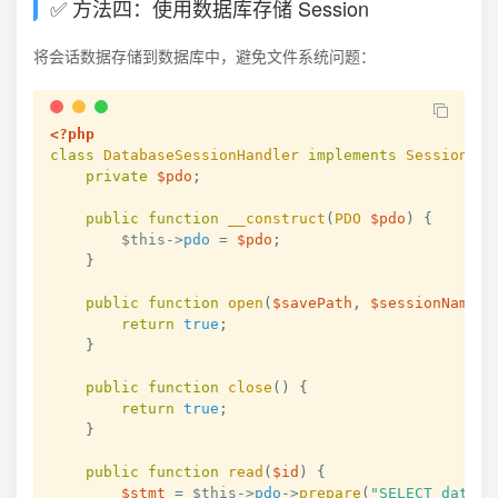
✅ 方法四：使用数据库存储 Session
将会话数据存储到数据库中，避免文件系统问题：
<?php
class
DatabaseSessionHandler
implements
SessionHan
private
$pdo
;
public
function
__construct
(
PDO
$pdo
)
{
$this
->
pdo
=
$pdo
;
}
public
function
open
(
$savePath
,
$sessionName
)
return
true
;
}
public
function
close
(
)
{
return
true
;
}
public
function
read
(
$id
)
{
$stmt
=
$this
->
pdo
->
prepare
(
"SELECT data F