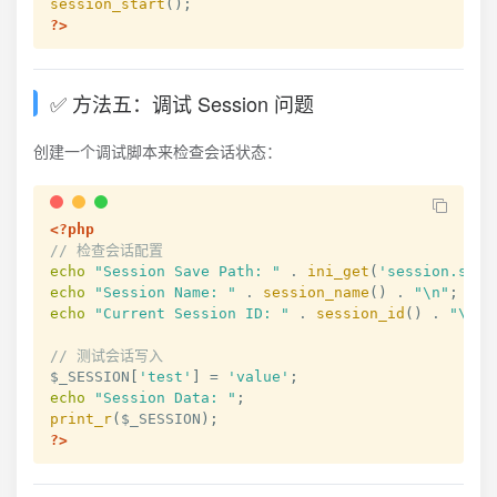
session_start
(
)
;
?>
✅ 方法五：调试 Session 问题
创建一个调试脚本来检查会话状态：
<?php
// 检查会话配置
echo
"Session Save Path: "
.
ini_get
(
'session.save
echo
"Session Name: "
.
session_name
(
)
.
"\n"
;
echo
"Current Session ID: "
.
session_id
(
)
.
"\n"
;
// 测试会话写入
$_SESSION
[
'test'
]
=
'value'
;
echo
"Session Data: "
;
print_r
(
$_SESSION
)
;
?>