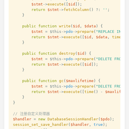
$stmt
->
execute
(
[
$id
]
)
;
return
$stmt
->
fetchColumn
(
)
?
:
''
;
}
public
function
write
(
$id
,
$data
)
{
$stmt
=
$this
->
pdo
->
prepare
(
"REPLACE INTO 
return
$stmt
->
execute
(
[
$id
,
$data
,
time
(
)
]
}
public
function
destroy
(
$id
)
{
$stmt
=
$this
->
pdo
->
prepare
(
"DELETE FROM s
return
$stmt
->
execute
(
[
$id
]
)
;
}
public
function
gc
(
$maxlifetime
)
{
$stmt
=
$this
->
pdo
->
prepare
(
"DELETE FROM s
return
$stmt
->
execute
(
[
time
(
)
-
$maxlifeti
}
}
// 注册自定义处理器
$handler
=
new
DatabaseSessionHandler
(
$pdo
)
;
session_set_save_handler
(
$handler
,
true
)
;