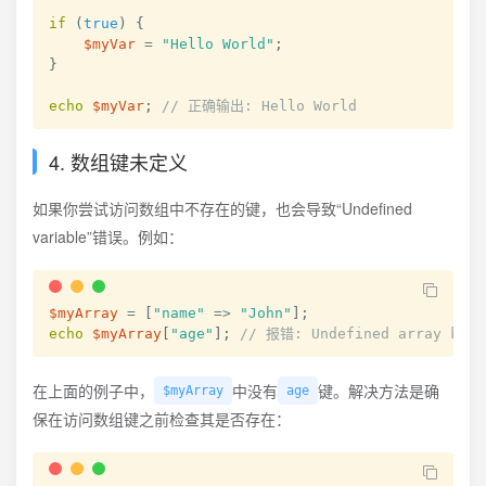
if
(
true
)
{
$myVar
=
"Hello World"
;
}
echo
$myVar
;
// 正确输出: Hello World
4. 数组键未定义
如果你尝试访问数组中不存在的键，也会导致“Undefined
variable”错误。例如：
$myArray
=
[
"name"
=>
"John"
]
;
echo
$myArray
[
"age"
]
;
// 报错: Undefined array key:
在上面的例子中，
中没有
键。解决方法是确
$myArray
age
保在访问数组键之前检查其是否存在：