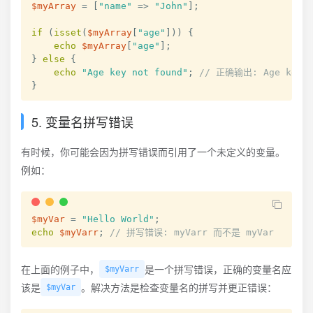
$myArray
=
[
"name"
=>
"John"
]
;
if
(
isset
(
$myArray
[
"age"
]
)
)
{
echo
$myArray
[
"age"
]
;
}
else
{
echo
"Age key not found"
;
// 正确输出: Age key n
}
5. 变量名拼写错误
有时候，你可能会因为拼写错误而引用了一个未定义的变量。
例如：
$myVar
=
"Hello World"
;
echo
$myVarr
;
// 拼写错误: myVarr 而不是 myVar
在上面的例子中，
是一个拼写错误，正确的变量名应
$myVarr
该是
。解决方法是检查变量名的拼写并更正错误：
$myVar