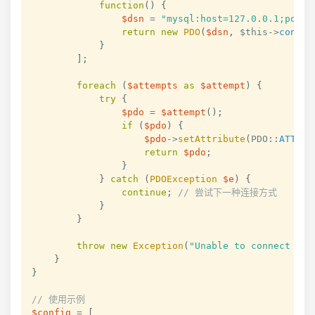
function
(
)
{
$dsn
=
"mysql:host=127.0.0.1;port=
return
new
PDO
(
$dsn
,
$this
->
config
}
]
;
foreach
(
$attempts
as
$attempt
)
{
try
{
$pdo
=
$attempt
(
)
;
if
(
$pdo
)
{
$pdo
->
setAttribute
(
PDO
::
ATTR_E
return
$pdo
;
}
}
catch
(
PDOException
$e
)
{
continue
;
// 尝试下一种连接方式
}
}
throw
new
Exception
(
"Unable to connect to 
}
}
// 使用示例
$config
=
[