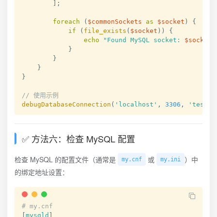
]
;
foreach
(
$commonSockets
as
$socket
)
{
if
(
file_exists
(
$socket
)
)
{
echo
"Found MySQL socket: 
$socket
\
}
}
}
}
// 使用示例
debugDatabaseConnection
(
'localhost'
,
3306
,
'test'
,
✅ 方法六：检查 MySQL 配置
检查 MySQL 的配置文件（通常是
或
）中
my.cnf
my.ini
的绑定地址设置：
# my.cnf
[
mysqld
]