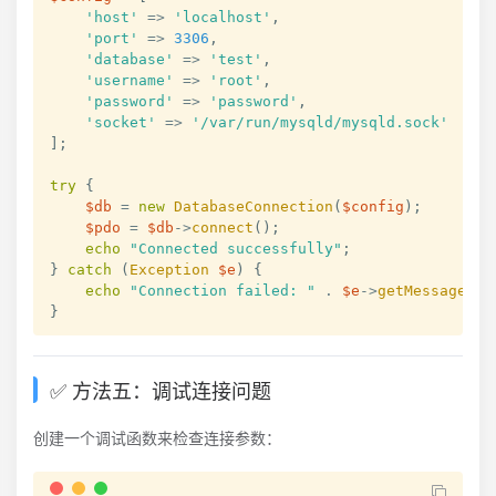
'host'
=>
'localhost'
,
'port'
=>
3306
,
'database'
=>
'test'
,
'username'
=>
'root'
,
'password'
=>
'password'
,
'socket'
=>
'/var/run/mysqld/mysqld.sock'
]
;
try
{
$db
=
new
DatabaseConnection
(
$config
)
;
$pdo
=
$db
->
connect
(
)
;
echo
"Connected successfully"
;
}
catch
(
Exception
$e
)
{
echo
"Connection failed: "
.
$e
->
getMessage
(
)
;
}
✅ 方法五：调试连接问题
创建一个调试函数来检查连接参数：