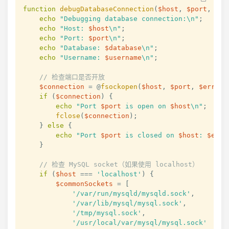
function
debugDatabaseConnection
(
$host
,
$port
,
$da
echo
"Debugging database connection:\n"
;
echo
"Host: 
$host
\n"
;
echo
"Port: 
$port
\n"
;
echo
"Database: 
$database
\n"
;
echo
"Username: 
$username
\n"
;
// 检查端口是否开放
$connection
=
 @
fsockopen
(
$host
,
$port
,
$errno
,
if
(
$connection
)
{
echo
"Port 
$port
 is open on 
$host
\n"
;
fclose
(
$connection
)
;
}
else
{
echo
"Port 
$port
 is closed on 
$host
: 
$errs
}
// 检查 MySQL socket（如果使用 localhost）
if
(
$host
===
'localhost'
)
{
$commonSockets
=
[
'/var/run/mysqld/mysqld.sock'
,
'/var/lib/mysql/mysql.sock'
,
'/tmp/mysql.sock'
,
'/usr/local/var/mysql/mysql.sock'