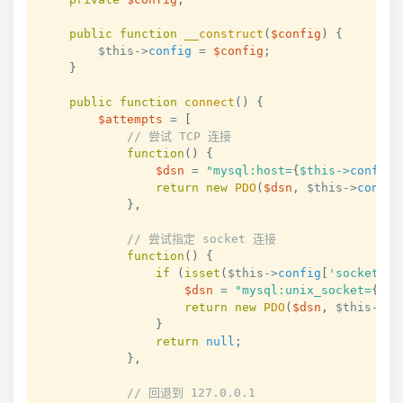
public
function
__construct
(
$config
)
{
$this
->
config
=
$config
;
}
public
function
connect
(
)
{
$attempts
=
[
// 尝试 TCP 连接
function
(
)
{
$dsn
=
"mysql:host=
{
$this
->
config
[
return
new
PDO
(
$dsn
,
$this
->
config
}
,
// 尝试指定 socket 连接
function
(
)
{
if
(
isset
(
$this
->
config
[
'socket'
]
)
$dsn
=
"mysql:unix_socket=
{
$th
return
new
PDO
(
$dsn
,
$this
->
co
}
return
null
;
}
,
// 回退到 127.0.0.1