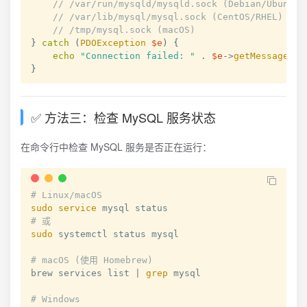
// /var/run/mysqld/mysqld.sock (Debian/Ubuntu)
// /var/lib/mysql/mysql.sock (CentOS/RHEL)
// /tmp/mysql.sock (macOS)
}
catch
(
PDOException
$e
)
{
echo
"Connection failed: "
.
$e
->
getMessage
(
)
;
}
✅ 方法三：检查 MySQL 服务状态
在命令行中检查 MySQL 服务是否正在运行：
# Linux/macOS
sudo
service
# 或
sudo
 systemctl status mysql

# macOS (使用 Homebrew)
brew services list 
|
grep
 mysql

# Windows