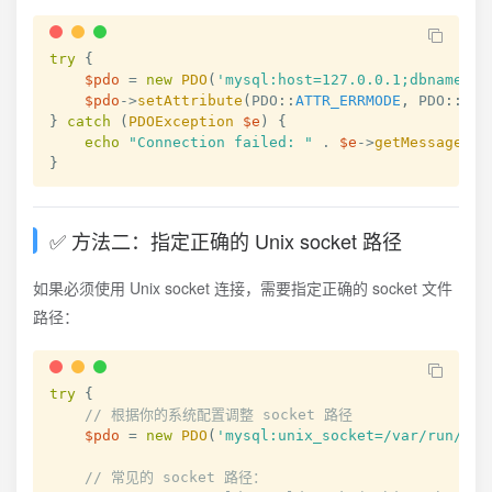
try
{
$pdo
=
new
PDO
(
'mysql:host=127.0.0.1;dbname=te
$pdo
->
setAttribute
(
PDO
::
ATTR_ERRMODE
,
PDO
::
ERR
}
catch
(
PDOException
$e
)
{
echo
"Connection failed: "
.
$e
->
getMessage
(
)
;
}
✅ 方法二：指定正确的 Unix socket 路径
如果必须使用 Unix socket 连接，需要指定正确的 socket 文件
路径：
try
{
// 根据你的系统配置调整 socket 路径
$pdo
=
new
PDO
(
'mysql:unix_socket=/var/run/mys
// 常见的 socket 路径：