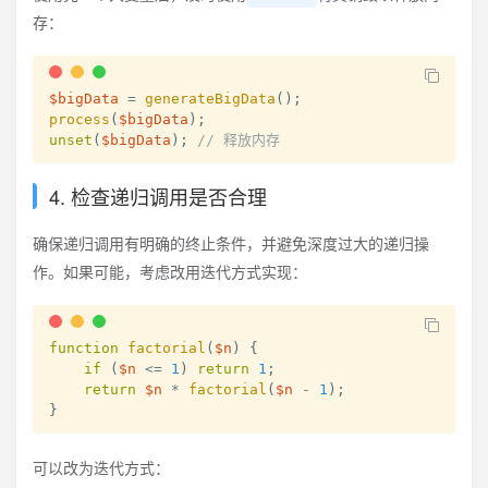
存：
$bigData
=
generateBigData
(
)
;
process
(
$bigData
)
;
unset
(
$bigData
)
;
// 释放内存
4. 检查递归调用是否合理
确保递归调用有明确的终止条件，并避免深度过大的递归操
作。如果可能，考虑改用迭代方式实现：
function
factorial
(
$n
)
{
if
(
$n
<=
1
)
return
1
;
return
$n
*
factorial
(
$n
-
1
)
;
}
可以改为迭代方式：