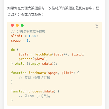
如果你在处理大数据集时一次性将所有数据加载到内存中，建
议改为分页或流式处理：
// 分页读取数据库数据
$limit
=
1000
;
$page
=
0
;
do
{
$data
=
fetchData
(
$page
++
,
$limit
)
;
process
(
$data
)
;
}
while
(
!
empty
(
$data
)
)
;
function
fetchData
(
$page
,
$limit
)
{
// 实现分页查询逻辑
}
function
process
(
$data
)
{
// 处理每一页的数据
}