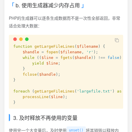
b. 使用生成器减少内存占用
PHP的生成器可以逐条生成数据而不是一次性全部返回，非常
适合处理大数据：
function
getLargeFileLines
(
$filename
)
{
$handle
=
fopen
(
$filename
,
'r'
)
;
while
(
(
$line
=
fgets
(
$handle
)
)
!==
false
)
{
yield
$line
;
}
fclose
(
$handle
)
;
}
foreach
(
getLargeFileLines
(
'largefile.txt'
)
as
$li
processLine
(
$line
)
;
}
3. 及时释放不再使用的变量
使用完一个大变量后，及时使用
将其销毁以释放内
unset()