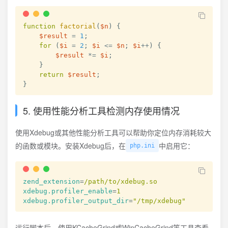
function
factorial
(
$n
)
{
$result
=
1
;
for
(
$i
=
2
;
$i
<=
$n
;
$i
++
)
{
$result
*=
$i
;
}
return
$result
;
}
5. 使用性能分析工具检测内存使用情况
使用Xdebug或其他性能分析工具可以帮助你定位内存消耗较大
的函数或模块。安装Xdebug后，在
中启用它：
php.ini
zend_extension
=
/path/to/xdebug.so
xdebug.profiler_enable
=
1
xdebug.profiler_output_dir
=
"
/tmp/xdebug
"
运行脚本后，使用KCacheGrind或WinCacheGrind等工具查看