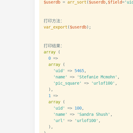
$userdb
=
arr_sort
(
$userdb
,
$field
=
'ui
var_export
(
$userdb
)
;
array
(
0
=>
array
(
'uid'
=>
5465
,
'name'
=>
'Stefanie Mcmohn'
,
'pic_square'
=>
'urlof100'
,
)
,
1
=>
array
(
'uid'
=>
100
,
'name'
=>
'Sandra Shush'
,
'url'
=>
'urlof100'
,
)
,