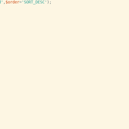
d'
,
$order
=
'SORT_DESC'
)
;