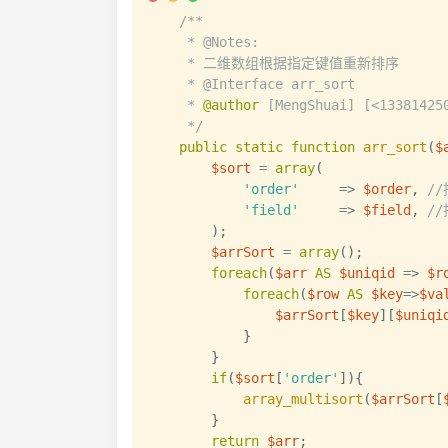
/**

     * @Notes:

     * 二维数组根据指定键值重新排序

     * @Interface arr_sort

     * 
@author
 [MengShuai] [<133814250
     */
public
static
function
arr_sort
(
$
$sort
=
array
(
'order'
=>
$order
,
//
'field'
=>
$field
,
/
)
;
$arrSort
=
array
(
)
;
foreach
(
$arr
AS
$uniqid
=>
$r
foreach
(
$row
AS
$key
=>
$va
$arrSort
[
$key
]
[
$uniqi
}
}
if
(
$sort
[
'order'
]
)
{
array_multisort
(
$arrSort
[
}
return
$arr
;