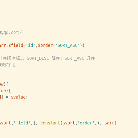
@qq.com>]

arr
,
$field
=
'id'
,
$order
=
'SORT_ASC'
)
{
排序顺序标志 SORT_DESC 降序；SORT_ASC 升序
/排序字段
ow
)
{
lue
)
{
d
]
=
$value
;
$sort
[
'field'
]
]
,
constant
(
$sort
[
'order'
]
)
,
$arr
)
;