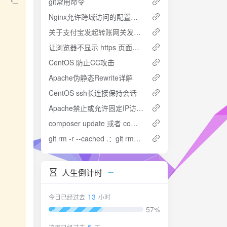
git常用命令
Nginx允许跨域访问的配置问题
关于支付宝发起转账网关发送转账请求
让浏览器不显示 https 页面中 http 请求警报 http-equiv=”Content-Security-Policy” content=”upgrade-insecure-requests”
CentOS 防止CC攻击
Apache伪静态Rewrite详解
CentOS ssh长连接保持会话
Apache禁止或允许固定IP访问特定目录、文件、URL
composer update 或者 composer install提示killed解决办法
git rm -r --cached .：git rm–r folder fatal:pathspec &quot;&quot; did not match any files 解决办法
人生倒计时
13
今日已经过去
小时
57%