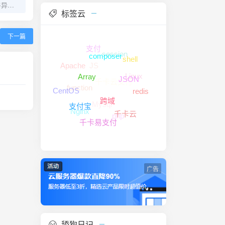
PHP开发中错误处理与异常管理最佳实践
标签云
下一篇
支付
session
composer
shell
JS
Apache
Linux
千卡云支付
Array
JSON
function
CentOS
redis
Mysql
跨域
支付宝
Nginx
php
千卡云
千卡易支付
广告
舔狗日记