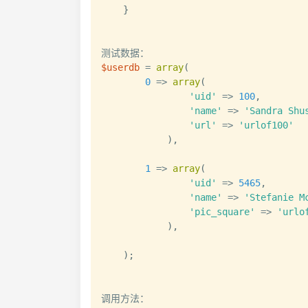
}
$userdb
=
array
(
0
=>
array
(
'uid'
=>
100
,
'name'
=>
'Sandra Shu
'url'
=>
'urlof100'
)
,
1
=>
array
(
'uid'
=>
5465
,
'name'
=>
'Stefanie M
'pic_square'
=>
'urlo
)
,
)
;