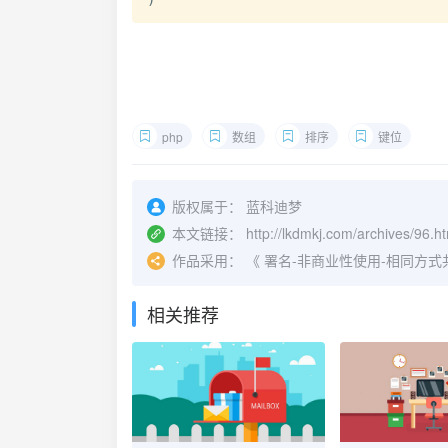
)
php
数组
排序
键位
版权属于：
蓝科迪梦
本文链接：
http://lkdmkj.com/archives/96.h
作品采用：
《
署名-非商业性使用-相同方式共享 4.
相关推荐